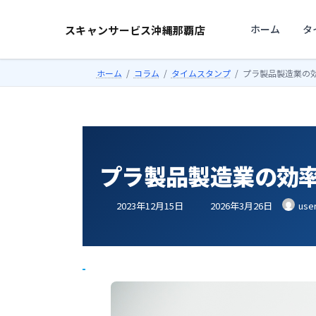
コ
ナ
ン
ビ
ホーム
タ
スキャンサービス沖縄那覇店
テ
ゲ
ン
ー
ホーム
コラム
タイムスタンプ
プラ製品製造業の
ツ
シ
へ
ョ
ス
ン
キ
に
ッ
移
プ
動
プラ製品製造業の効
最
2023年12月15日
2026年3月26日
use
終
更
新
日
時
: