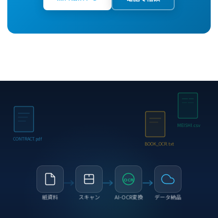
MEISHI.csv
CONTRACT.pdf
BOOK_OCR.txt
OCR
紙資料
スキャン
AI-OCR変換
データ納品