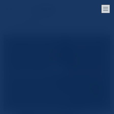
コ
ナ
ン
ビ
スキャンサービス沖縄那覇店
テ
ゲ
ン
ー
ツ
シ
ホーム
活用事例
へ
ョ
ス
ン
キ
に
ッ
移
プ
動
活用事例