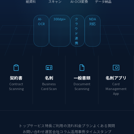
紙資料
スキャン
AI-OCR変換
データ納品
AI-
300dpi+
ク
NDA
OCR
ラ
対応
ウ
ド
連
携
契約書
名刺
一般書類
名刺アプリ
Contract
Business
Document
Card
Scanning
Card Scan
Scanning
Management
App
トップ
サービス特長
ご利用の流れ
料金プラン
よくある質問
お問い合わせ
運営会社
コラム
活用事例
タイムスタンプ