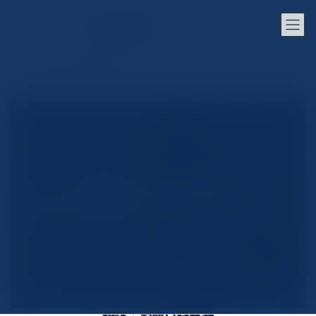
コ
ナ
ン
ビ
スキャンサービス沖縄那覇店
テ
ゲ
ン
ー
ツ
シ
ホーム
お問い合わせ
へ
ョ
ス
ン
キ
に
ッ
移
プ
動
お問い合わせ・お見積り