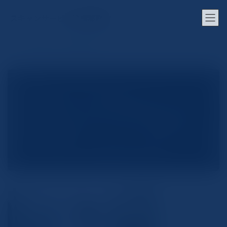
コ
ナ
ン
ビ
スキャンサービス沖縄那覇店
テ
ゲ
ン
ー
ツ
シ
ホーム
サービス特長
へ
ョ
ス
ン
キ
に
ッ
移
プ
動
スキャンサービスの特長