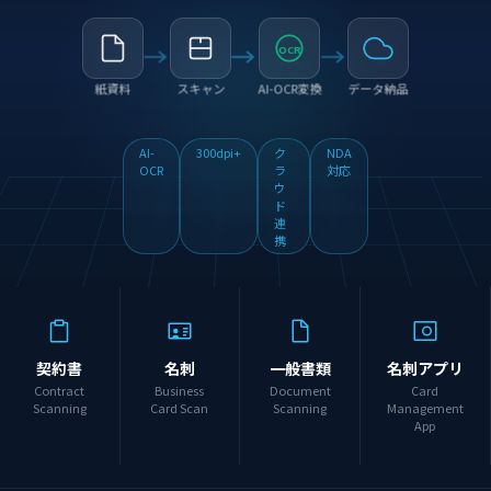
OCR
紙資料
スキャン
AI-OCR変換
データ納品
AI-
300dpi+
ク
NDA
OCR
ラ
対応
ウ
ド
連
携
契約書
名刺
一般書類
名刺アプリ
Contract
Business
Document
Card
Scanning
Card Scan
Scanning
Management
App