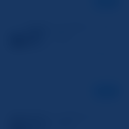
続きを読む
パソコンで簡単にスキャンを行う方
スキャナー
法を解説
2024年12月18日
パソコンでのスキャンの基本的な手順 紙
の書類や写真をデジタル化するために、
パソコン で スキャン を行うことは非常に
有効です。まず、スキャナーと パソコン
を接続し、 スキャン ソフトウェアを起動
します。次に、 スキャン...
続きを読む
スマホで簡単にPDFスキャンを行う
スキャナー
方法を解説