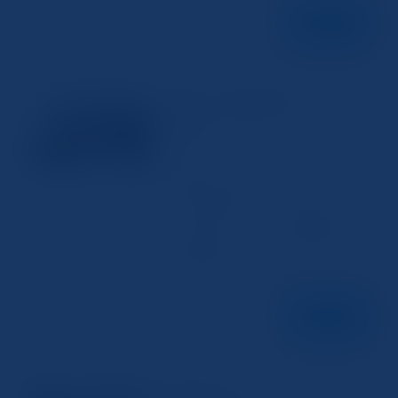
続きを読む
Windows10で簡単にスキャンする
スキャナー
方法
2024年12月27日
Windows10でスキャンを始めるための準
備 Windows10 を使って パソコン で スキ
ャン を行うためには、まずスキャナーが
正しく接続されていることを確認しましょ
う。スキャナーがプリンターに内蔵されて
いる場合もありますが、外部スキャナーを
使用する場合にはUSBケー...
続きを読む
Canonプリンターでのスキャン方法