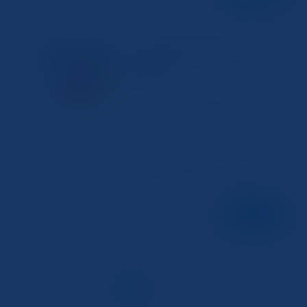
スマホで書類を綺麗に撮影するコツ
スキャナー
を徹底解説
2024年12月9日
スマホで書類を撮影する基本的な準備 ス
マホ を使って 書類 を 撮影 する際、まずは
環境を整えることが重要です。 撮影 する
場所は、十分な光が確保できる明るい場所
が理想的です。自然光が入る窓辺や、明る
い照明がある室内を選ぶと、影が少なく綺
麗に撮影できます。また、 スマホ...
続きを読む
投
固
固
1
2
»
稿
定
定