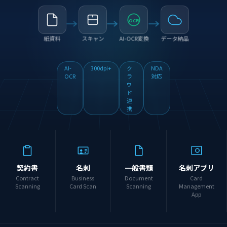
OCR
紙資料
スキャン
AI-OCR変換
データ納品
AI-
300dpi+
ク
NDA
OCR
ラ
対応
ウ
ド
連
携
契約書
名刺
一般書類
名刺アプリ
Contract
Business
Document
Card
Scanning
Card Scan
Scanning
Management
App