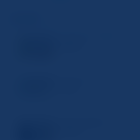
ペ
ペ
の
ー
ー
ペ
ジ
ジ
最近の投稿
ー
ジ
送
パソコンでスキャンができない
Uncategorized
り
時の対処法
2025年1月10日
パソコンでスキャンしてPDFに
Uncategorized
する方法
2025年1月8日
Windows11で簡単にスキャン
Uncategorized
を行う方法
2025年1月6日