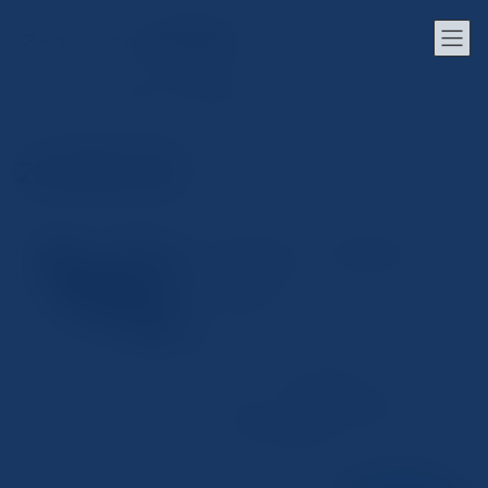
コ
ナ
ン
ビ
スキャンサービス沖縄那覇店
テ
ゲ
ン
ー
ツ
シ
ホーム
コラム
2024年12月
へ
ョ
ス
ン
2024年12月
キ
に
ッ
移
プ
動
コピー機とパソコンで簡単にスキャ
スキャナー
ンする方法
2024年12月30日
コピー機とパソコンの接続準備 コピー機
を使って スキャン を行い、そのデータを
パソコン に保存するためには、まず コピ
ー機 と パソコン が正しく接続されている
ことを確認する必要があります。多くの場
合、USBケーブルやWi-Fiを使用して接続し
ます。Wi-Fi接続の場合...