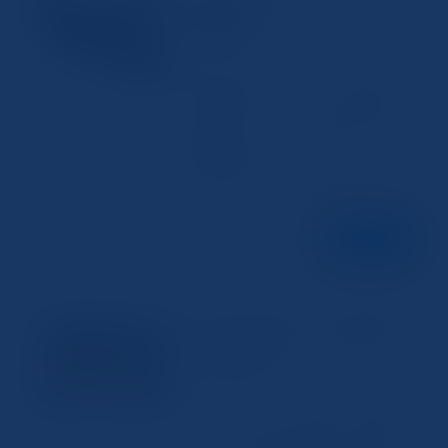
スキャナー
を簡単解説
2024年12月25日
Canonプリンターでスキャンを始めるため
の基本準備 Canon プリンターで スキャン
を行うためには、いくつかの基本的な準備
が必要です。まず、プリンターが スキャン
機能を備えていることを確認しましょう。
次に、必要なドライバーやソフトウェアが
最新の状態でインストールされ...
続きを読む
プリンターでのスキャン方法をわか
スキャナー
りやすく解説
2024年12月23日
プリンターでスキャンを始める前に準備す
ること プリンター で スキャン を行う前
に、まずは必要な準備を整えることが大切