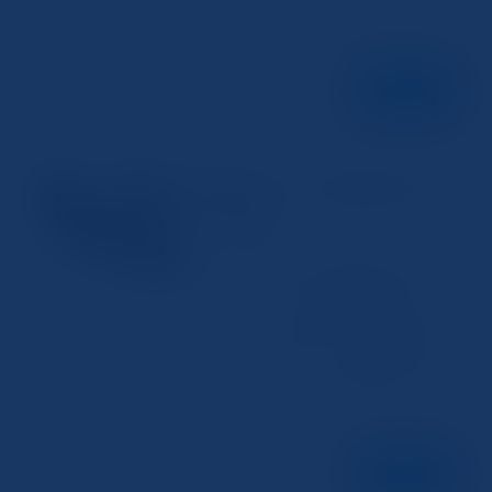
タル化できる点が、 スマホ での スキャ
ン...
続きを読む
写真をスキャンする方法をわかりや
スキャナー
すく解説
2024年12月11日
スキャンの準備と必要な機器 写真をスキ
ャンする際には、まず準備が重要です。ス
キャナーとパソコンが必要になりますが、
スキャナーの選択が大切です。一般的なフ
ラットベッドスキャナーは、高解像度でス
キャンできるため、写真の細部までしっか
りとデジタル化することができます。ま
た、スキャ...
続きを読む