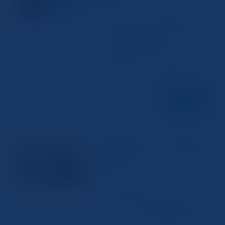
2024年12月16日
スマホでPDFスキャンが便利な理由 デジタ
ル化が進む現代では、書類をPDF形式で保
存することが一般的です。これにより、フ
ァイルの管理や共有が簡単になります。特
に スマホ を使った PDFスキャン は、外出
先でも手軽に行えるため、多忙なビジネス
パーソンや学生にとって非常に便利...
続きを読む
スマホで写真をスキャンする最適な
スキャナー
方法を解説
2024年12月13日
写真のスキャンにスマホを活用する利点
デジタル化が進む現代において、 スマホ
を使った 写真 の スキャン はますます一般
的になっています。特別な機器を必要とせ
ず、いつでもどこでも簡単に 写真 をデジ