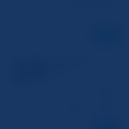
です。 プリンター が スキャン機 能を備え
ていることを確認し、最新のドライバーと
ソフトウェアがインストールされているか
チェックします。 プリンター...
続きを読む
コンビニで簡単にスキャンを行う方
スキャナー
法を解説
2024年12月20日
コンビニでスキャンを行う際の基本手順
コンビニ での スキャン は、誰でも簡単に
利用できる便利なサービスです。まず、最
寄りの コンビニ に行き、コピー機を探し
ます。多くの コンビニ では、コピー機が
スキャン 機能を備えており、必要な書類や
写真をデジタル化することが可能です...