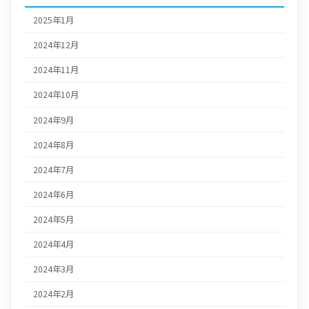
2025年1月
2024年12月
2024年11月
2024年10月
2024年9月
2024年8月
2024年7月
2024年6月
2024年5月
2024年4月
2024年3月
2024年2月